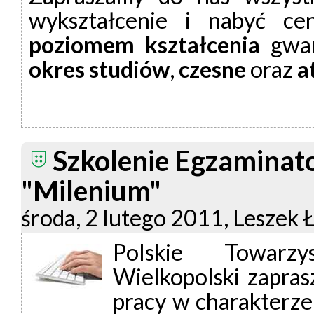
wykształcenie i nabyć c
poziomem kształcenia
gwar
okres studiów
,
czesne
oraz
a
Szkolenie Egzamin
"Milenium"
środa, 2 lutego 2011, Leszek 
Polskie Towarzy
Wielkopolski zapras
pracy w charakterz