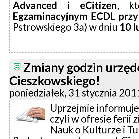
Advanced i eCitizen
, k
Egzaminacyjnym ECDL prz
Pstrowskiego 3a) w dniu
10 l
Zmiany godzin urzęd
Cieszkowskiego!
poniedziałek, 31 stycznia 201
Uprzejmie informuje
czyli w ofresie feri
Nauk o Kulturze i T