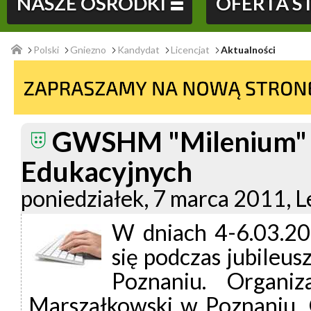
NASZE OŚRODKI
OFERTA 
Polski
Gniezno
Kandydat
Licencjat
Aktualności
GWSHM "Milenium" n
Edukacyjnych
poniedziałek, 7 marca 2011, L
W dniach 4-6.03.20
się podczas jubile
Poznaniu. Organiz
Marszałkowski w Poznaniu, 