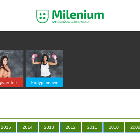
isterskie
Podyplomowe
2015
2014
2013
2012
2011
2010
200