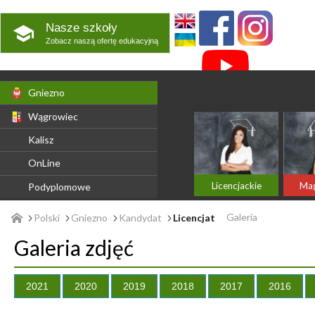
Nasze szkoły
Zobacz naszą ofertę edukacyjną
Gniezno
Wągrowiec
Kalisz
OnLine
Licencjackie
Mag
Podyplomowe
Galeria
Polski
Gniezno
Kandydat
Licencjat
Galeria zdjęć
2021
2020
2019
2018
2017
2016