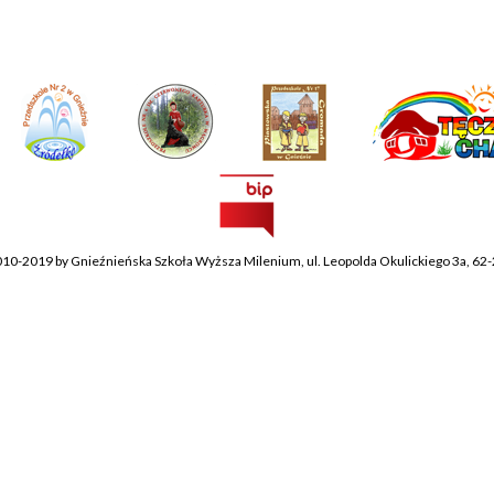
010-2019 by Gnieźnieńska Szkoła Wyższa Milenium, ul. Leopolda Okulickiego 3a, 62